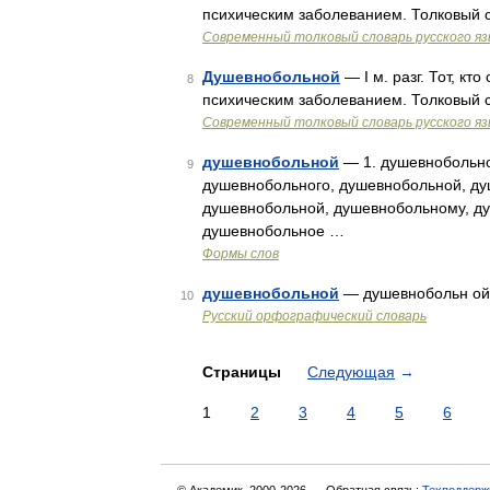
психическим заболеванием. Толковый 
Современный толковый словарь русского я
Душевнобольной
— I м. разг. Тот, к
8
психическим заболеванием. Толковый 
Современный толковый словарь русского я
душевнобольной
— 1. душевнобольно
9
душевнобольного, душевнобольной, ду
душевнобольной, душевнобольному, д
душевнобольное …
Формы слов
душевнобольной
— душевнобольн о
10
Русский орфографический словарь
Страницы
Следующая
→
1
2
3
4
5
6