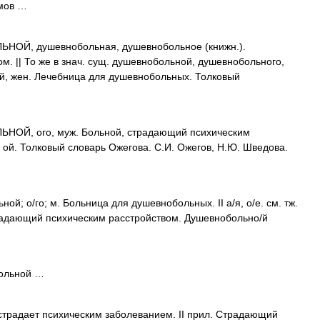
мов …
ОЙ, душевнобольная, душевнобольное (книжн.).
. || То же в знач. сущ. душевнобольной, душевнобольного,
й, жен. Лечебница для душевнобольных. Толковый
ОЙ, ого, муж. Больной, страдающий психическим
 ой. Толковый словарь Ожегова. С.И. Ожегов, Н.Ю. Шведова.
ой; о/го; м. Больница для душевнобольных. II а/я, о/е. см. тж.
адающий психическим расстройством. Душевнобольно/й
больной …
то страдает психическим заболеванием. II прил. Страдающий