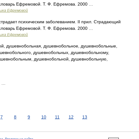
словарь Ефремовой. Т. Ф. Ефремова. 2000 …
зыка Ефремовой
то страдает психическим заболеванием. II прил. Страдающий
словарь Ефремовой. Т. Ф. Ефремова. 2000 …
зыка Ефремовой
й, душевнобольная, душевнобольное, душевнобольные,
шевнобольного, душевнобольных, душевнобольному,
ушевнобольным, душевнобольной, душевнобольную,
й …
7
8
9
10
11
12
13