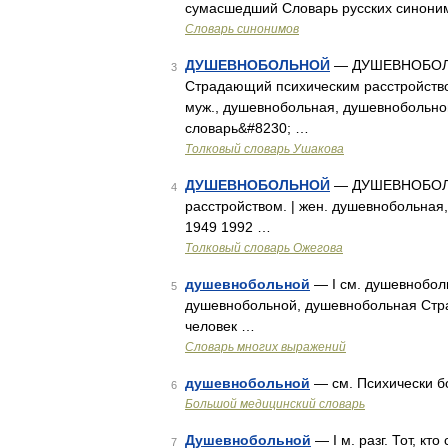
сумасшедший Словарь русских синони
Словарь синонимов
ДУШЕВНОБОЛЬНОЙ
— ДУШЕВНОБОЛЬН
3
Страдающий психическим расстройством
муж., душевнобольная, душевнобольно
словарь&#8230; …
Толковый словарь Ушакова
ДУШЕВНОБОЛЬНОЙ
— ДУШЕВНОБОЛЬН
4
расстройством. | жен. душевнобольная,
1949 1992 …
Толковый словарь Ожегова
душевнобольной
— I см. душевнобольн
5
душевнобольной, душевнобольная Стр
человек …
Словарь многих выражений
душевнобольной
— см. Психически 
6
Большой медицинский словарь
Душевнобольной
— I м. разг. Тот, к
7