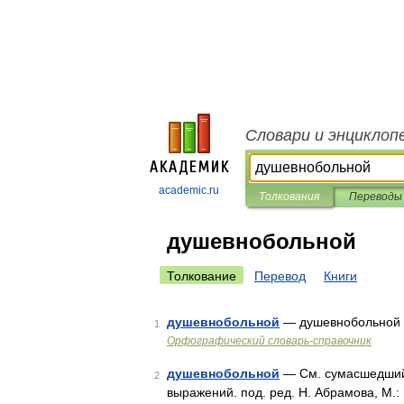
Словари и энциклоп
academic.ru
Толкования
Переводы
душевнобольной
Толкование
Перевод
Книги
душевнобольной
— душевнобольной
1
Орфографический словарь-справочник
душевнобольной
— См. сумасшедший.
2
выражений. под. ред. Н. Абрамова, М.